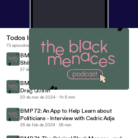
Todos los episodios
75 episodios
BMP 75: What To Do When Your Identity
Shifts - Ellie Coates
27 de mar de 2024
1 h 2 min
BMP 74: Going From a BYU Student to a
Drag Queen
BMP 70: Mental Health in the Black and Brown Community
Black Menaces Podcast
20 de mar de 2024
1 h 8 min
BMP 72: An App to Help Learn about
Politicians - Interview with Cedric Adja
28 de feb de 2024
58 min