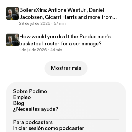
BoilersXtra: Antione West Jr., Daniel
Jacobsen, Gicarri Harris and more from
Purdue's 2-0 start in Canada
29 de jul de 2026
57 min
How would you draft the Purdue men's
basketball roster for a scrimmage?
1 de jul de 2026
44 min
Mostrar más
Sobre Podimo
Empleo
Blog
¿Necesitas ayuda?
Para podcasters
Iniciar sesión como podcaster