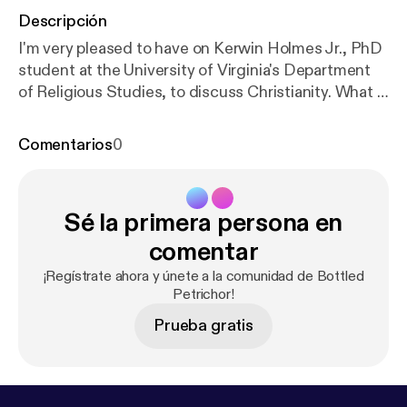
Descripción
I'm very pleased to have on Kerwin Holmes Jr., PhD
student at the University of Virginia's Department
of Religious Studies, to discuss Christianity. What is
Christology? What did the early Christians believe
about Jesus? What were the different councils and
Comentarios
0
what did they accomplish? What are some of the
various interpretive methodologies employed when
approaching the Gospels? What does a practising
Sé la primera persona en
Christian scholar think of the Qur'an's conception of
Christian belief? And more! Link to Kerwin's bio:
http
comentar
s://religiousstudies.as.virginia.edu/grad-students/pr
¡Regístrate ahora y únete a la comunidad de Bottled
ofile/kh2ea
Petrichor!
Prueba gratis