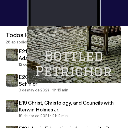
Todos los episodios
28 episodios
E21 Falsafa and Kalam with Dr. Peter
Adamson
12 de ene de 2023
1 h 5 min
E20 The New Testament with Dr. Thomas
Schmidt
E19 Christ, Christology, and Councils with Kerwin Holmes Jr.
Bottled Petrichor
3 de may de 2021
1 h 15 min
E19 Christ, Christology, and Councils with
Kerwin Holmes Jr.
19 de abr de 2021
2 h 2 min