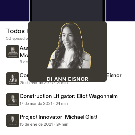
Todos los episodios
33 episodios
Assignar Co-Founder & CEO: Sean
McCreanor
9 de nov de 2021
21 min
Construction Entrepreneur: Di-Ann Eisnor
25 de mar de 2021
21 min
Construction Entrepreneur: Di-Ann Eisnor
Builtcast
Construction Litigator: Eliot Wagonheim
17 de mar de 2021
24 min
Project Innovator: Michael Glatt
13 de ene de 2021
24 min