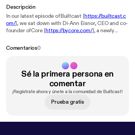
Descripción
In our latest episode ofBuiltcast [
https://builtcast.c
om/
], we sat down with Di-Ann Eisnor, CEO and co-
founder ofCore [
https://bycore.com/
], a newly
launched construction labor marketplace
supporting the construction workforce of the
Comentarios
0
future. Di-Ann is a serial entrepreneur and a third-
time start-up CEO. In our discussion, we talk about
Di-Ann’s “Crews by Core” app, which connects
Sé la primera persona en
employers with construction workers, how her team
is trying to solve the “job-match” challenge and
comentar
labor shortage that has plagued the construction
¡Regístrate ahora y únete a la comunidad de Builtcast!
industry for years, and how she came to realize the
Prueba gratis
impact that software can make in the world.