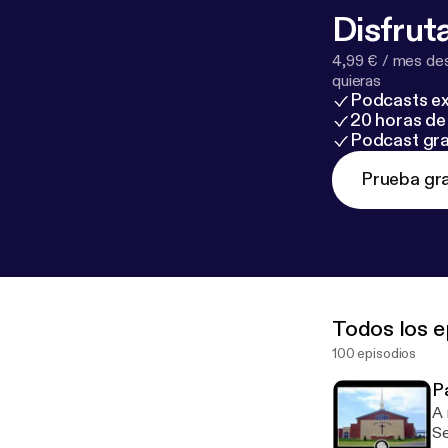
Disfruta
4,99 € / mes des
quieras
Podcasts ex
20 horas de 
Podcast gra
Prueba gra
Todos los e
100 episodios
P
A 
Serm