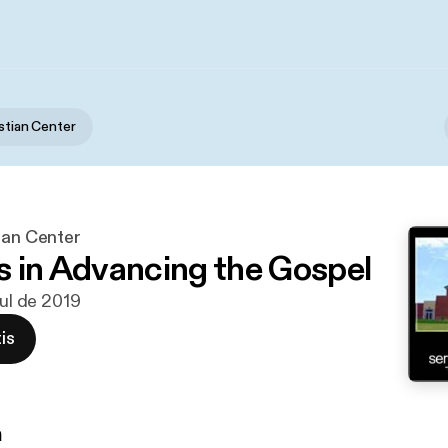
istian Center
ian Center
s in Advancing the Gospel
jul de 2019
is
n