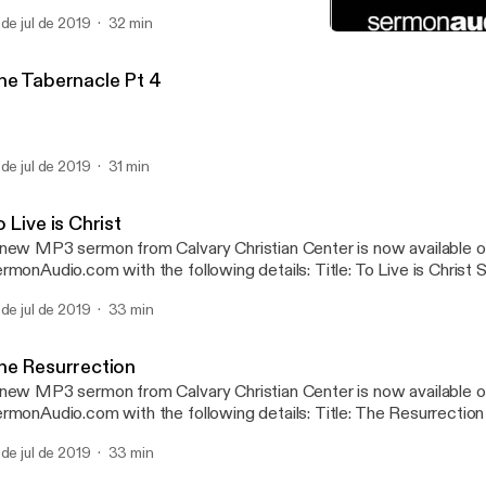
btitle: Phillipians Speaker: Van Morris Broadcaster: Calvary Christ
 de jul de 2019
32 min
nday Service Date: 4/28/2019 Bible: Philippians 1:1-18 Length: 32 
Partners in Advancing the
Calvary Christian Center
he Tabernacle Pt 4
 de jul de 2019
31 min
 Live is Christ
new MP3 sermon from Calvary Christian Center is now available 
onAudio.com with the following details: Title: To Live is Christ Subtitle: Phillipians
eaker: Van Morris Broadcaster: Calvary Christian Center Event: S
 de jul de 2019
33 min
te: 5/12/2019 Bible: Philippians 1:19-30 Length: 33 min.
he Resurrection
new MP3 sermon from Calvary Christian Center is now available 
onAudio.com with the following details: Title: The Resurrection Speaker: Van
rris Broadcaster: Calvary Christian Center Event: Sunday Servic
 de jul de 2019
33 min
ble: 1 Corinthians 15:12-20, 1 Corinthians 15:32 Length: 33 min.