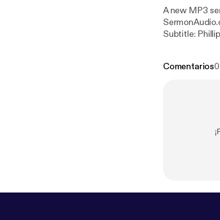
A new MP3 serm
SermonAudio.com with the fo
Subtitle: Phill
Sunday Service
Comentarios
0
¡