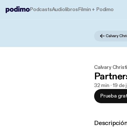
Podcasts
Audiolibros
Filmin + Podimo
Calvary Chr
Calvary Christ
Partner
32 min · 19 de 
Prueba grat
Descripció