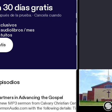
 30 días gratis
pués de la prueba.
·
Cancela cuando
clusivos
audiolibros / mes
tuitos
tis
pisodios
artners in Advancing the Gospel
new MP3 sermon from Calvary Christian Center is now available 
onAudio.com with the following details: Title: Partners in Advancing the Gospel