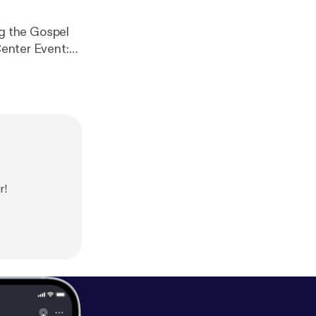
Center Event:
.
r!