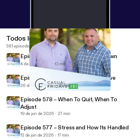
Todos los episodios
581 episodios
Episode 580 – Summertime Slowdown
4 de jul de 2026
13 min
Episode 579 – Do The Parts You Love
26 de jun de 2026
13 min
Episode 569 – Out of Mind, Out of Pocket
Casual Fridays REI
Episode 578 – When To Quit, When To
Adjust
19 de jun de 2026
27 min
Episode 577 – Stress and How Its Handled
12 de jun de 2026
17 min