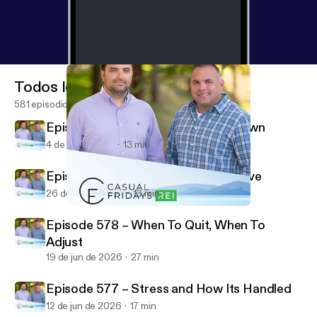
Todos los episodios
581 episodios
Episode 580 – Summertime Slowdown
4 de jul de 2026
13 min
Episode 579 – Do The Parts You Love
26 de jun de 2026
13 min
Episode 572 – The Offers Coming Text
Casual Fridays REI
Episode 578 – When To Quit, When To
Adjust
19 de jun de 2026
27 min
Episode 577 – Stress and How Its Handled
12 de jun de 2026
17 min