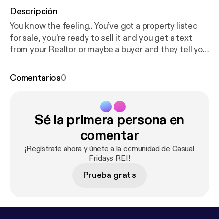
Descripción
You know the feeling.. You’ve got a property listed
for sale, you’re ready to sell it and you get a text
from your Realtor or maybe a buyer and they tell you
that an offer is coming in. You get excited and then
you never get it or it’s really low and then the
Comentarios
0
emotional … Read More Read More [
https://casualfri
daysreipodcast.blubrry.net/episode-572-the-offers
-coming-text/
]
Sé la primera persona en
comentar
¡Regístrate ahora y únete a la comunidad de Casual
Fridays REI!
Prueba gratis