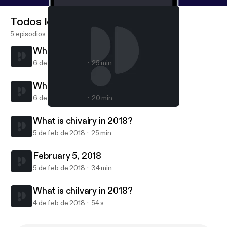
Todos los episodios
5 episodios
What is chivalry in 2018?
6 de feb de 2018
25 min
What is chivalry in 2018?
6 de feb de 2018
20 min
What is chivalry in 2018?
Chapter 1 Verse 1
What is chivalry in 2018?
5 de feb de 2018
25 min
February 5, 2018
5 de feb de 2018
34 min
What is chilvary in 2018?
4 de feb de 2018
54 s