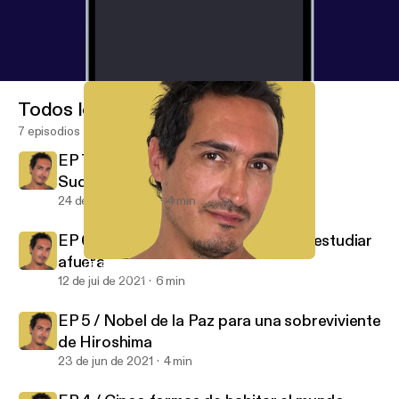
Todos los episodios
7 episodios
EP 7 / Buenos Aires, la preferida de
Sudamérica
24 de ago de 2021
4 min
EP 6 / Certificados de idiomas para estudiar
afuera
EP 4 / Cinco formas de habitar el mundo
CHE Spanish
12 de jul de 2021
6 min
EP 5 / Nobel de la Paz para una sobreviviente
de Hiroshima
23 de jun de 2021
4 min