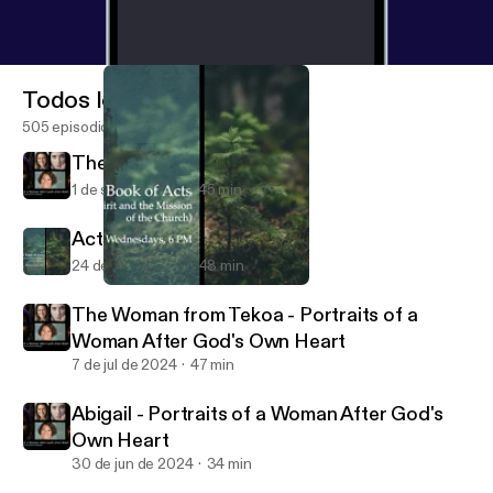
Todos los episodios
505 episodios
The Bleeding Woman
1 de sep de 2024
45 min
Acts 2:14-40 Part I
24 de jul de 2024
48 min
Acts 1:9-11
Christ Church of Central Arkansas
The Woman from Tekoa - Portraits of a
Woman After God's Own Heart
7 de jul de 2024
47 min
Abigail - Portraits of a Woman After God's
Own Heart
30 de jun de 2024
34 min