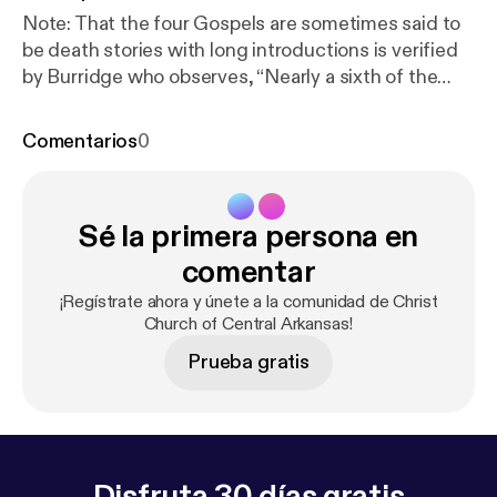
Note: That the four Gospels are sometimes said to
be death stories with long introductions is verified
by Burridge who observes, “Nearly a sixth of the
gospel [of John] is taken up with Jesus’ arrest, trial,
death and resurrection appearances, chapters 18-
Comentarios
0
21.” Burridge, Richard. What are the Gospels: A
Comparison with Graeco-Roman Biography (Grand
Rapids: Eerdmans 2004), 225. It is Martin Kähler
Sé la primera persona en
who is credited with the statement, the Gospels are
death stories with long introductions. Cf., Martin
comentar
Kähler, The So-called Historical Jesus and the
¡Regístrate ahora y únete a la comunidad de Christ
Historic Biblical Christ. Translated by C. Braaten
Church of Central Arkansas!
(Philadelphia: Fortress Press, 1964), 80.
Prueba gratis
Disfruta 30 días gratis