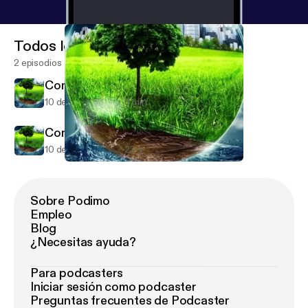
Todos los episodios
2 episodios
Contaminación ambiental
10 de jun de 2021
8 min
Contaminación ambiental
10 de jun de 2021
23 s
Contaminación ambiental
Contaminación Del Ambiente.
Sobre Podimo
Empleo
Blog
¿Necesitas ayuda?
Para podcasters
Iniciar sesión como podcaster
Preguntas frecuentes de Podcaster