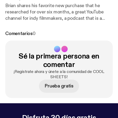
Brian shares his favorite new purchase that he
researched for over six months, a great YouTube
channel for indy filmmakers, a podcast that is a
must-listen if you use any kind of social media, and
one of his all-time favorite documentaries. Karen
Comentarios
0
talks about two fabulous resources for better
organizing your projects at home and work (and in
your brain), tips on how to keep your home free of
Sé la primera persona en
pests, an incredible annual event that fuses science
with poetry, and a company that offers beautiful
comentar
plant products to the consumer with integrity.
¡Regístrate ahora y únete a la comunidad de COOL
SHEETS!
Prueba gratis
Disfruta 30 días gratis