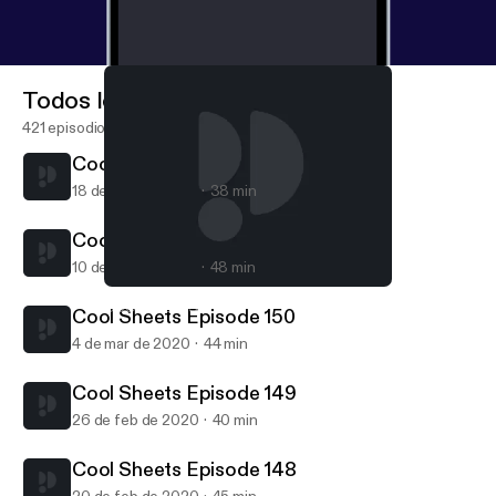
Todos los episodios
421 episodios
Cool Sheets Episode 152
18 de mar de 2020
38 min
Cool Sheets Episode 151
10 de mar de 2020
48 min
Cool Sheets Episode 151
COOL SHEETS
Cool Sheets Episode 150
4 de mar de 2020
44 min
Cool Sheets Episode 149
26 de feb de 2020
40 min
Cool Sheets Episode 148