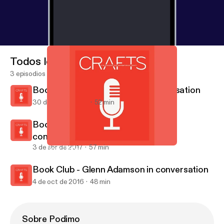
Todos los episodios
3 episodios
Book Club - Alison Britton in conversation
30 de oct de 2017
52 min
Book Club - Christopher Frayling in
conversation
3 de abr de 2017
57 min
Book Club - Alison Britton in conversation
Crafts magazine
Book Club - Glenn Adamson in conversation
4 de oct de 2016
48 min
Sobre Podimo