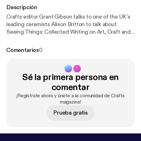
Descripción
Crafts editor Grant Gibson talks to one of the UK’s
leading ceramists Alison Britton to talk about
Seeing Things: Collected Writing on Art, Craft and
Design (published by Occasional Papers. The book
explores a range of her own texts that demonstrate
Comentarios
0
the unstable place of craft in the spectrum of art
and design.
Sé la primera persona en
comentar
¡Regístrate ahora y únete a la comunidad de Crafts
magazine!
Prueba gratis