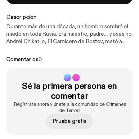
Descripción
Durante más de una década, un hombre sembró el
miedo en toda Rusia. Era maestro, padre… y asesino.
Andréi Chikatilo, El Carnicero de Rostov, mató a
más de 50 personas con una brutalidad
indescriptible. Niños, mujeres, adolescentes… nadie
Comentarios
0
estaba a salvo. Descubre la historia del monstruo
que la Unión Soviética quiso ocultar. Solo en
Crímenes de Terror. Hosted by Simplecast, an
Sé la primera persona en
AdsWizz company. See
https://pcm.adswizz.com
for information about our collection and use of
comentar
personal data for advertising.
¡Regístrate ahora y únete a la comunidad de Crímenes
de Terror!
Prueba gratis