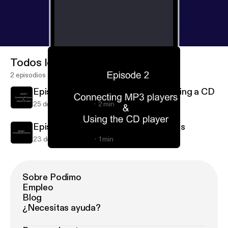
Todos los episodios
2 episodios
Episode 2 - Connecting MP3 & Playing a CD
25 de mar de 2009
2 min
Episode 1 - Connecting Microphones
23 de mar de 2009
1 min
Episode 2 - Connecting MP3 & Playing a CD
Cynergi Digital Minute Podcast
Sobre Podimo
Empleo
Blog
¿Necesitas ayuda?