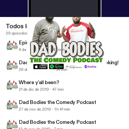
Todos los episodios
29 episodios
Episode 9 season 2
4 de mar de 2020
47 min
Dad Bodies We Back now lets get booking!
26 de ene de 2020
54 min
Where y’all been?
Dad Bodies the Comedy Podcast W/ Q & CJ Starr
Where y’all been?
21 de dic de 2019
47 min
Dad Bodies the Comedy Podcast
27 de nov de 2019
1 h 41 min
Dad Bodies the Comedy Podcast