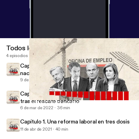
Todos los episodios
4 episodios
Capítulo 3. España al límite (II):
nacionalizados, camino al rescate
9 de jun de 2022
56 min
Capítulo 2. España al límite (I): la otra historia
tras el rescate bancario
Capítulo 2. España al límite (I): la otra historia tras el rescate ba
DATADISTA Crisis de Memoria
6 de mar de 2022
36 min
Capítulo 1. Una reforma laboral en tres dosis
11 de abr de 2021
40 min