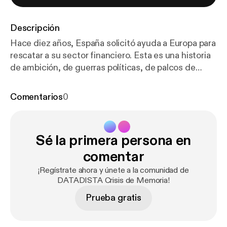
Descripción
Hace diez años, España solicitó ayuda a Europa para
rescatar a su sector financiero. Esta es una historia
de ambición, de guerras políticas, de palcos de
fútbol y de pelotazos, sobre cómo el milagro
español acabó convertido en la causa del
Comentarios
0
hundimiento del país y estuvo a punto de llevarse el
euro por delante. De cómo algunos escaparon a
tiempo de lo que llegaba mientras otros, que creían
Sé la primera persona en
haber tocado el cielo de los elegidos, cayeron a
plomo en cuanto cambió el viento. Una historia que
comentar
da comienzo con un cambio de Gobierno pero que
¡Regístrate ahora y únete a la comunidad de
se remonta a tiempos y decisiones de los que
DATADISTA Crisis de Memoria!
muchos no quieren acordarse. Vamos a contarlo.
Prueba gratis