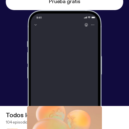
sdeboekhouder.nl/nl/podcastpsycholoog
Prueba gratis
]. Met de
kortingscode PodcastPsycholoog100 ontvang je
100 euro korting op je eerste boekjaar! Met code
DPP krijg je bij UpToMore [
https://www.uptomore.co
m/nl-nl/?utm_medium=podcast&utm_campaign=D
PP%20&code=DPP
] €50 cadeau! Deze actie is
geldig tot en met 31 maart 2026. Geldig bij nieuwe
klanten die minimaal €100 per maand inleggen met
een minimum van zes maanden. * Loop geen
onnodig risico. Lees het Essentiële-
informatiedocument. Hierin staat dat het risico van
dit product middelgroot is, namelijk 4 op een schaal
van 7. Adverteren in De Podcast Psycholoog? Mail
naar adverteren@bienmedia.nl
[adverteren@bienmedia.nl] Het boek ‘Psychologie
voor het echte leven’ is te koop bij je lokale
boekhandel, of via deze link [
https://partner.bol.co
Todos los episodios
m/click/click?p=2&t=url&s=1499288&f=TXL&url=h
104 episodios
ttps%3A%2F%2Fwww.bol.com%2Fnl%2Fnl%2F