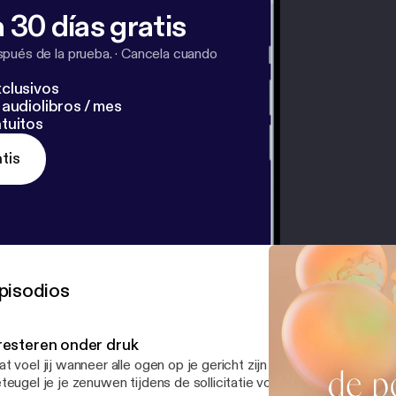
p=2&t=url&s=1499288&f=TXL&url=https%3A%2F%2Fww
 30 días gratis
%2Fpsychologie-voor-het-echte-leven%2F93000002
logie%20voor%20het%20echte%20leven
] Insta:
pués de la prueba.
·
Cancela cuando
ycholoog [
https://www.instagram.com/depodcastpsycho
clusivos
------------------------------- Hosted on Acast. See acast.com/privacy [
ht
audiolibros / mes
 more information.
tuitos
tis
pisodios
resteren onder druk
t voel jij wanneer alle ogen op je gericht zijn tijdens een present
teugel je je zenuwen tijdens de sollicitatie voor je droombaan? En blij