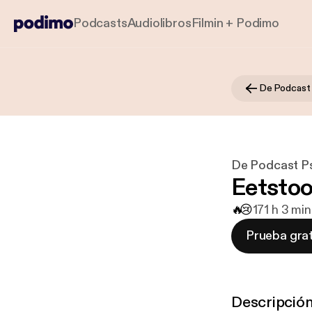
Podcasts
Audiolibros
Filmin + Podimo
De Podcast
De Podcast P
Eetstoo
🔥
😢
17
1 h 3 mi
Prueba grat
Descripció