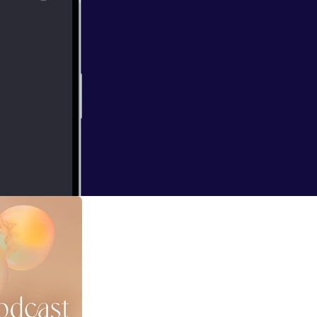
w.bol.com%2F
47482353%2F&
loog/
] ---------
tps://acast.co
atie? Hoe
f jij cool als jij