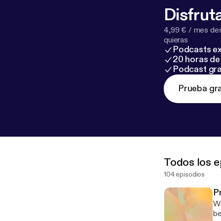
click/click?
Disfruta
nl%2Fnl%2Fp
name=Psycho
4,99 € / mes des
@depodcastps
quieras
Podcasts ex
20 horas de 
m/privacy
] for
Podcast gra
Prueba gra
Todos los e
104 episodios
P
Wa
be