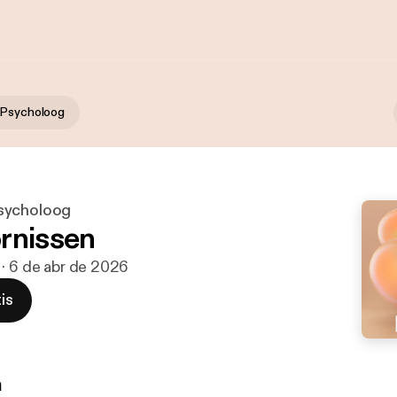
 Psycholoog
sycholoog
rnissen
n · 6 de abr de 2026
is
n