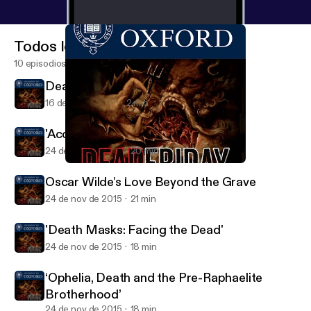
Todos los episodios
10 episodios
Death at the Museum
16 de dic de 2015
2 min
'Accidental Death in Tudor England'
24 de nov de 2015
20 min
'Death Masks: Facing the Dead'
Death at the Museum
Oscar Wilde's Love Beyond the Grave
24 de nov de 2015
21 min
'Death Masks: Facing the Dead'
24 de nov de 2015
18 min
‘Ophelia, Death and the Pre-Raphaelite
Brotherhood’
24 de nov de 2015
18 min