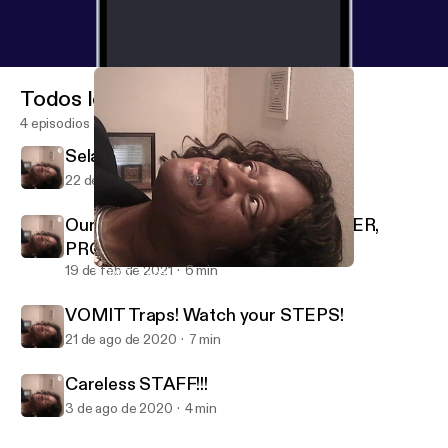
Todos los episodios
4 episodios
Selah 1-WORD: MEDITATE
22 de abr de 2022
52 s
Our Sovereign WATCHER, PROVIDER,
PROTECTOR
19 de feb de 2021
6 min
VOMIT Traps! Watch your STEPS!
DEMONS 😈 ON ASSIGNMENT!
VOMIT Traps! Watch your STEPS!
21 de ago de 2020
7 min
Careless STAFF!!!
3 de ago de 2020
4 min