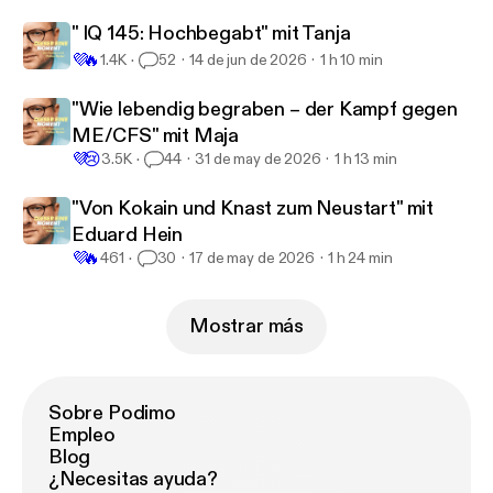
" IQ 145: Hochbegabt" mit Tanja
💜
🔥
1.4K
52
14 de jun de 2026
1 h 10 min
"Wie lebendig begraben – der Kampf gegen
ME/CFS" mit Maja
💜
😢
3.5K
44
31 de may de 2026
1 h 13 min
"Von Kokain und Knast zum Neustart" mit
Eduard Hein
💜
🔥
461
30
17 de may de 2026
1 h 24 min
Mostrar más
Sobre Podimo
Empleo
Blog
¿Necesitas ayuda?