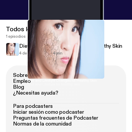
Todos los episodios
1 episodios
Diet and Lifestyle Changes for Healthy Skin
4 de oct de 2018
4 min
Sobre Podimo
Empleo
Diet and Lifestyle Changes for Healthy Skin
Diet and Lifestyle for healthy skin
Blog
¿Necesitas ayuda?
Para podcasters
Iniciar sesión como podcaster
Preguntas frecuentes de Podcaster
Normas de la comunidad