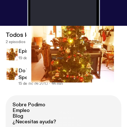
Todos los episodios
2 episodios
Episode 7 - The Xmas Special 2011 Part 2
19 de dic de 2013
58 min
Do You Like Stuff??? Episode 6 - The Xmas
Special 2011 pt 1
15 de dic de 2013
44 min
Do You Like Stuff??? Episode 6 - The Xmas Special 2011 pt 1
Do You Like Stuff??
Sobre Podimo
Empleo
Blog
¿Necesitas ayuda?