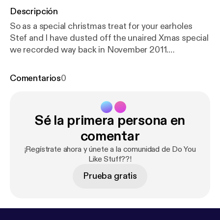
Descripción
So as a special christmas treat for your earholes
Stef and I have dusted off the unaired Xmas special
we recorded way back in November 2011.
Remember 2011? Those were the days. Now, if
you're all good boys and girls we'll get to part 2.....in
Comentarios
0
2016....Merry Christmas all and happy new year from
Do You Like Stuff???J & Stef December 2013
htt
p://www.podbean.com/podcast-detail?pid=105784
Sé la primera persona en
[
http://www.podbean.com/podcast-detail?pid=105
784
]
comentar
¡Regístrate ahora y únete a la comunidad de Do You
Like Stuff??!
Prueba gratis