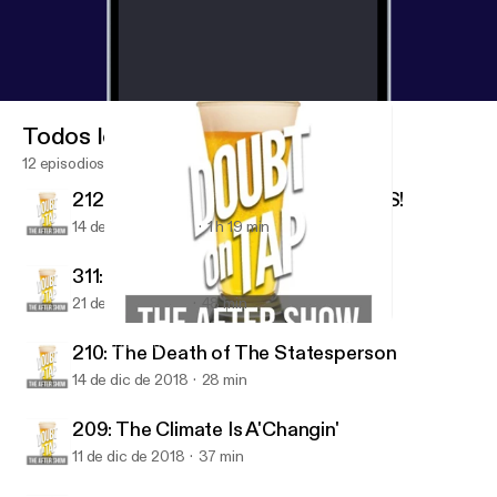
Todos los episodios
12 episodios
212: Holy Smokes We Have GUESTS!
14 de ene de 2019
1 h 19 min
311: A MAJOR ANNOUNCEMENT!
21 de dic de 2018
48 min
208 - Immigration, Tear Gas, and Borders
Doubt on Tap
210: The Death of The Statesperson
14 de dic de 2018
28 min
209: The Climate Is A'Changin'
11 de dic de 2018
37 min