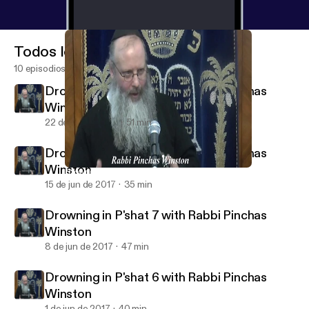
Todos los episodios
10 episodios
Drowning in P'shat 9 with Rabbi Pinchas
Winston
22 de jun de 2017
51 min
Drowning in P'shat 8 with Rabbi Pinchas
Winston
Drowning in P'shat 9 with Rabbi Pinchas Winston
Drowning In Pshat With Rabbi Pinchas Winston
15 de jun de 2017
35 min
Drowning in P'shat 7 with Rabbi Pinchas
Winston
8 de jun de 2017
47 min
Drowning in P'shat 6 with Rabbi Pinchas
Winston
1 de jun de 2017
40 min