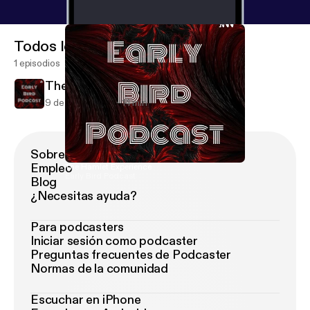
Todos los episodios
1 episodios
The Hamlet Experience
9 de jun de 2021
14 min
Sobre Podimo
Empleo
The Hamlet Experience
Early Bird Podcast
Blog
¿Necesitas ayuda?
Para podcasters
Iniciar sesión como podcaster
Preguntas frecuentes de Podcaster
Normas de la comunidad
Escuchar en iPhone