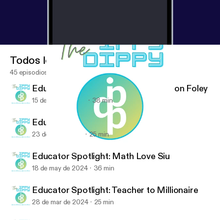
Todos los episodios
45 episodios
Educator Spotlight: Dr. Kate Anderson Foley
15 de nov de 2024
38 min
Educator Spotlight: Rt.Invests
23 de jul de 2024
25 min
Educator Spotlight: Teacher to Millionaire
The Ippy Dippy
Educator Spotlight: Math Love Siu
18 de may de 2024
36 min
Educator Spotlight: Teacher to Millionaire
28 de mar de 2024
25 min