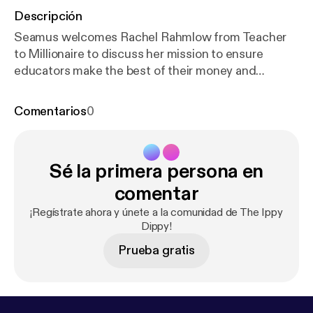
Descripción
Seamus welcomes Rachel Rahmlow from Teacher
to Millionaire to discuss her mission to ensure
educators make the best of their money and
become financially secure in their careers. Rachel
also shares insights into her life, her practice,
Comentarios
0
professional development, and where she goes for
inspiration. Also mentioned in this episode are
Instagram accounts; @eastnash.teacher,
Sé la primera persona en
@funny_math_teacher, @TeacherFinancialPlanner,
@TheMathGuru, and @pgliljedahl.
comentar
¡Regístrate ahora y únete a la comunidad de The Ippy
Dippy!
Prueba gratis