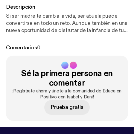
Descripción
Si ser madre te cambia la vida, ser abuela puede
convertirse en todo un reto. Aunque también en una
nueva oportunidad de disfrutar de la infancia de tus
nietos. Sin embargo, cuando como madres y padres
decidimos introducir cambios en nuestra manera de
Comentarios
0
educar, puede ser el origen de algún que otro
conflicto. Para hablar de ello contamos con Isabel
Martín, la abuela molona, madre de Isabel y suegra
Sé la primera persona en
de Dani. Las risas, reflexiones y debates están
servidos en este episodio. Educa en Positivo con
comentar
Isabel y Dani cada miércoles en Podimo.
¡Regístrate ahora y únete a la comunidad de Educa en
Positivo con Isabel y Dani!
Prueba gratis