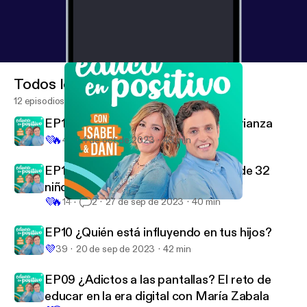
Todos los episodios
12 episodios
EP12 El papel de los abuelos en la crianza
💜
🔥
43
4 de oct de 2023
46 min
EP11 María Galán, una joven madre de 32
niños en Uganda
💜
🔥
14
2
27 de sep de 2023
40 min
EP12 El papel de los abuelos en la crianza
Educa en Positivo con Isabel y Dani
EP10 ¿Quién está influyendo en tus hijos?
💜
39
20 de sep de 2023
42 min
EP09 ¿Adictos a las pantallas? El reto de
educar en la era digital con María Zabala