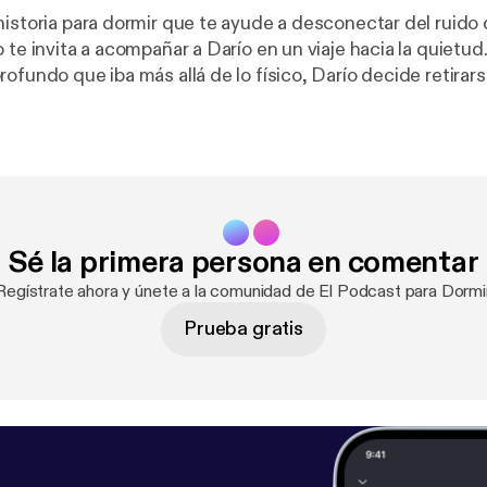
istoria para dormir que te ayude a desconectar del ruido d
 te invita a acompañar a Darío en un viaje hacia la quietu
ofundo que iba más allá de lo físico, Darío decide retirar
rodeada de colinas suaves y árboles silenciosos. En este
ompañeros como el sereno Keshav o el tranquilo Raimund
es ausencia, sino una presencia reconfortante. A través de caminatas
bservación paciente, Darío aprende que la verdadera calm
go externo, sino en relacionarse con suavidad con lo que y
 cuento calmado es ideal, pues nos recuerda que la men
Sé la primera persona en comentar
ndo dejamos de perseguir respuestas y simplemente habi
Regístrate ahora y únete a la comunidad de El Podcast para Dormi
nte por el sueño.
Prueba gratis