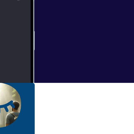
a historia para
octurno,