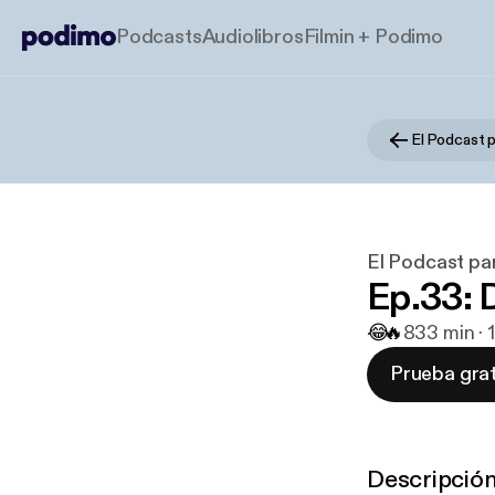
Podcasts
Audiolibros
Filmin + Podimo
El Podcast 
El Podcast pa
Ep.33: 
😂
🔥
8
33 min ·
Prueba grat
Descripció