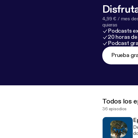
Disfruta
4,99 € / mes des
quieras
Podcasts ex
20 horas de 
Podcast gra
Prueba gra
Todos los e
36 episodios
Ep
De
do