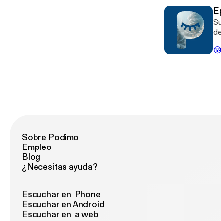
pe
de
su
E
de
el
Su
ca
un
de
qu
Ma
pu

te
habitamo
ma
re
Es
descon
a 
de
un
Ah
es
Sobre Podimo
Empleo
Blog
¿Necesitas ayuda?
Escuchar en iPhone
Escuchar en Android
Escuchar en la web