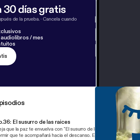
 30 días gratis
pués de la prueba.
·
Cancela cuando
clusivos
audiolibros / mes
tuitos
tis
pisodios
.36: El susurro de las raices
ja que la paz te envuelva con "El susurro de las raíces", una hermos
rmir que te acompañará hacia el descanso. En este suave relato n