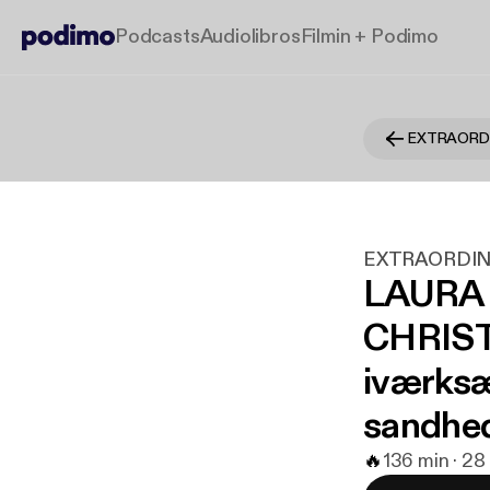
Podcasts
Audiolibros
Filmin + Podimo
EXTRAORDINA
LAURA
CHRIST
iværksæ
sandhe
🔥
1
36 min · 28