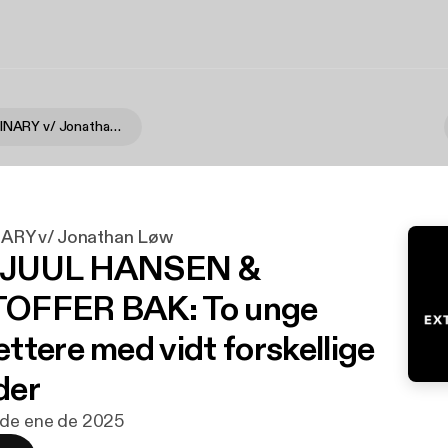
EXTRAORDINARY v/ Jonathan Løw
RY v/ Jonathan Løw
 JUUL HANSEN &
OFFER BAK: To unge
ttere med vidt forskellige
der
 de ene de 2025