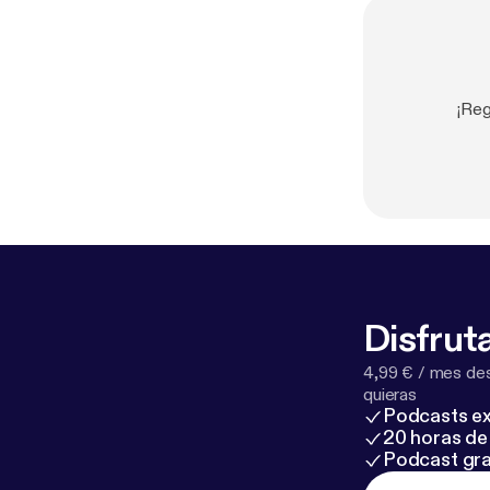
¡Reg
Disfruta
4,99 € / mes des
quieras
Podcasts ex
20 horas de 
Podcast gra