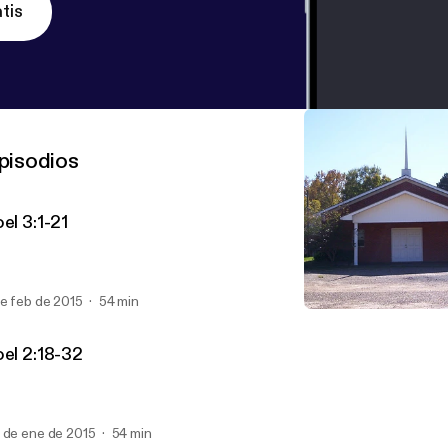
tis
pisodios
el 3:1-21
de feb de 2015
54 min
Joel 1:1-20
FBC Series: The Book of J
oel 2:18-32
 de ene de 2015
54 min