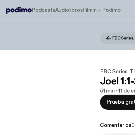
Podcasts
Audiolibros
Filmin + Podimo
FBC Series:
FBC Series: T
Joel 1:1
51 min · 11 de 
Prueba grat
Comentarios
0