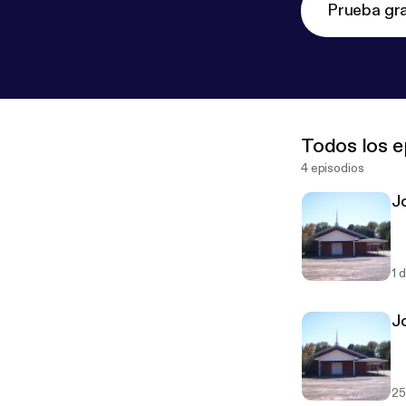
Prueba gra
Todos los e
4 episodios
Jo
1 
J
25