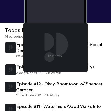
Todos los episodios
14 episodios
Episode #14 - Spokane Journalism & Social
Democracy w/ Pia Hallenberg
26 de feb de 2020
1 h 27 min
Episode #13 - Watchmen Finale (finally).
3 de feb de 2020
2 h 28 min
Episode #13 - Watchmen Finale (finally).
Fellow Friends
Episode #12 - Okay, Boomtown w/ Spencer
Gardner
16 de dic de 2019
1 h 41 min
Episode #11 - Watchmen: A God Walks Into