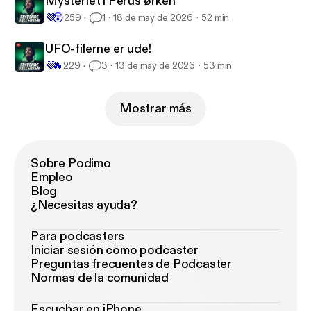
Mysteriet i Perus ørken
💜
😲
259
1
18 de may de 2026
52 min
UFO-filerne er ude!
💜
🔥
229
3
13 de may de 2026
53 min
Mostrar más
Sobre Podimo
Empleo
Blog
¿Necesitas ayuda?
Para podcasters
Iniciar sesión como podcaster
Preguntas frecuentes de Podcaster
Normas de la comunidad
Escuchar en iPhone