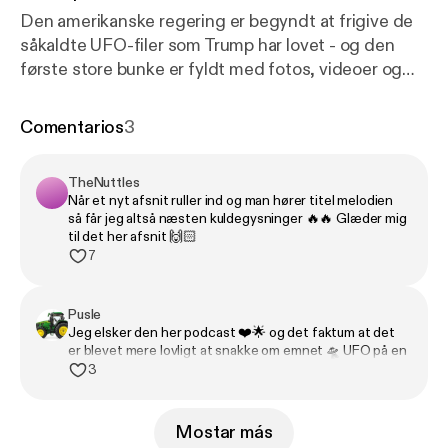
Den amerikanske regering er begyndt at frigive de
såkaldte UFO-filer som Trump har lovet - og den
første store bunke er fyldt med fotos, videoer og
gamle efterretningsdokumenter. Her finder man
blandt andet fotos og debriefinger fra Apollo- og
Comentarios
3
Gemini-missionerne omhandlende astronauternes
UFO-observationer, videoer af mystiske UAP'er
TheNuttles
samt dokumenter og interviews vedrørende
Når et nyt afsnit ruller ind og man hører titel melodien
klassiske UFO-sager. I dette særafsnit dykker
så får jeg altså næsten kuldegysninger 🔥🔥 Glæder mig
Frederik Dirks Gottlieb og Anja C. Andersen ned i
til det her afsnit 🙌🏻
7
de 162 filer og analyserer de mest opsigtsvækkende
videoer og dokumenter, som Trump-
administrationen har frigivet. Med værterne i
Pusle
studiet er militæranalytiker og tidligere jagerpilot
Jeg elsker den her podcast ❤️🌟 og det faktum at det
er blevet mere lovligt at snakke om emnet 🛸 UFO på en
Søren Sørensen og chef for Center for luft- og
saglig måde. Jeg ønsker jer alle en god Kristi
3
rumoperationer Karsten Marrup. Tilrettelægger og
himmelfartsdag eller som vi siger det her i det
vært: Frederik Dirks Gottlieb. Medvært: Anja C.
Vestjyske Glædelig Flyverdag
Andersen. Musik: Selina Gin. Foto: Peter Helles.
Mostar más