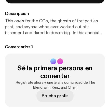
Descripción
This one’s for the OGs, the ghosts of frat parties
past, and anyone who’s ever worked out of a
basement and dared to dream big. In this special
episode between Season 1 and 2, we’re
celebrating 10 years of EVA—reminiscing on our
Comentarios
0
journey from signing incorporation docs in the
Belmont library to building a real company that’s
survived towed cars, questionable “offices,” laundry
Sé la primera persona en
room build sessions, and everything in between.
From losing money on early event bookings to finally
comentar
hitting $1M in revenue back in the day, we reflect on
¡Regístrate ahora y únete a la comunidad de The
how far we’ve come—and all the chaotic, hilarious,
Blend with Kenz and Chan!
and meaningful moments that got us here. It’s a
Prueba gratis
toast to the decade that shaped us… and to the
makeshift desks, late-night builds, and laugh-until-
you-cry milestones along the way.