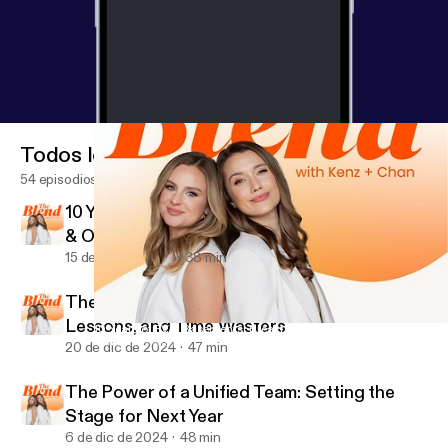
Todos los episodios
54 episodios
10 Years of EVA: Basements, Breakthroughs
& One Billion Lessons
15 de abr de 2025
38 min
The Blend’s Year in Review: Biggest Wins,
Lessons, and Time Wasters
10 Years of EVA: Basements, Breakthroughs & One Billion Lesson
The Blend with Kenz and Chan
20 de dic de 2024
47 min
The Power of a Unified Team: Setting the
Stage for Next Year
6 de dic de 2024
48 min