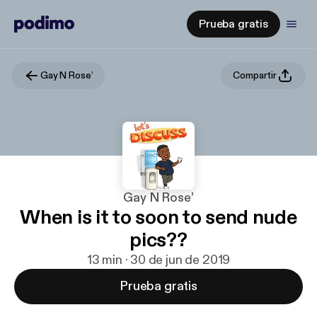
Prueba gratis
Gay N Rose’
Compartir
Gay N Rose’
When is it to soon to send nude
pics??
13 min · 30 de jun de 2019
Prueba gratis