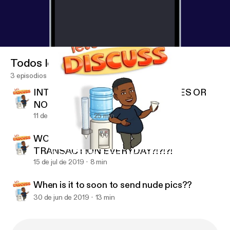
Todos los episodios
3 episodios
INTERRACIAL RELATIONSHIPS. YES OR
NO
11 de sep de 2019
25 min
WOULD YOU GIVE AN ORAL
TRANSACTION EVERYDAY?!?!?!
When is it to soon to send nude pics??
Gay N Rose’
15 de jul de 2019
8 min
When is it to soon to send nude pics??
30 de jun de 2019
13 min