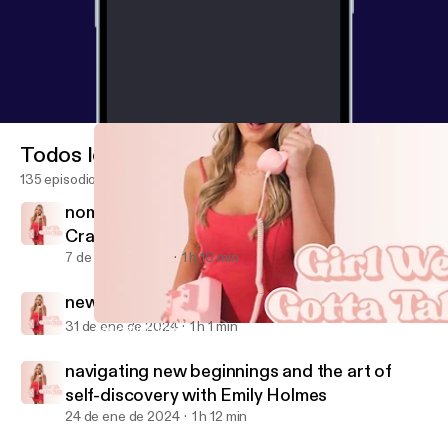
Todos los episodios
135 episodios
nomad diaries: travel tips & tales with Molly
Craig
7 de feb de 2024
1 h 10 min
new mom energy with Sarah Burns
31 de ene de 2024
1 h 1 min
navigating new beginnings and the art of self-discovery with Em
Girl We Gotta Talk
navigating new beginnings and the art of
self-discovery with Emily Holmes
24 de ene de 2024
1 h 12 min