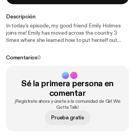
Descripción
In today's episode, my good friend Emily Holmes
joins me! Emily has moved across the country 3
times where she learned how to put herself out
there, and make new friendships, while also finding
a self of independence. Tune in as we discuss what
Comentarios
0
it means to cultivate a healthy mindset,
accompanied by Emily's personal journal entries and
quotes that capture the essence of growth and
Sé la primera persona en
reflection. Emily is one of my best friends and she
truly never fails to bring inspiration and valuable
comentar
insights to the table I am so glad she was able to be
¡Regístrate ahora y únete a la comunidad de Girl We
on today's episode!
Gotta Talk!
Prueba gratis