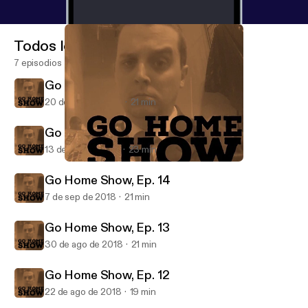
Todos los episodios
7 episodios
Go Home Show, Ep. 16
20 de sep de 2018
21 min
Go Home Show, Ep. 15
13 de sep de 2018
23 min
Go Home Show, Ep. 15
Go Home Show
Go Home Show, Ep. 14
7 de sep de 2018
21 min
Go Home Show, Ep. 13
30 de ago de 2018
21 min
Go Home Show, Ep. 12
22 de ago de 2018
19 min