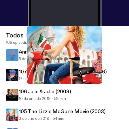
Todos los episodios
109 episodios
Anne Hunting Love - Intro Episode
5 de feb de 2020
12 min
107 Hunchback Of Notre Dame (1996)
17 de ene de 2019
50 min
105 The Lizzie McGuire Movie (2003)
Good Film Hunting
106 Julie & Julia (2009)
10 de ene de 2019
58 min
105 The Lizzie McGuire Movie (2003)
3 de ene de 2019
54 min