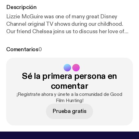
Descripción
Lizzie McGuire was one of many great Disney
Channel original TV shows during our childhood.
Our friend Chelsea joins us to discuss her love of
The Lizzie McGuire Movie (2003) that came out of
that show, even though she'd never watched the
Comentarios
0
show beforehand.
Sé la primera persona en
comentar
¡Regístrate ahora y únete a la comunidad de Good
Film Hunting!
Prueba gratis