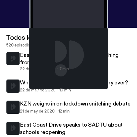
Todos los episodios
520 episodios
East Coast Drive speaks to J'Something
from Mi Casa…
22 de may de 2020
7 min
What is your most embarrassing injury ever?
22 de may de 2020
10 min
KZN reacts to school’s reopening on 1 June
Gordon and G-Dog
KZN weighs in on lockdown snitching debate
21 de may de 2020
12 min
East Coast Drive speaks to SADTU about
schools reopening