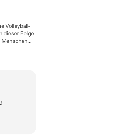
e Volleyball-
n dieser Folge
en Menschen
wussten und
tand oder die
 Merkel und
 Beraterin und
!