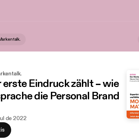
arkentalk.
kentalk.
 erste Eindruck zählt – wie
prache die Personal Brand
 jul de 2022
is