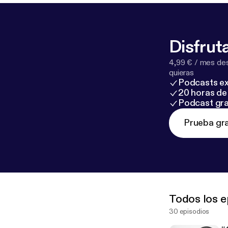
Disfruta
4,99 € / mes des
quieras
Podcasts ex
20 horas de 
Podcast gra
Prueba gra
Todos los e
30 episodios