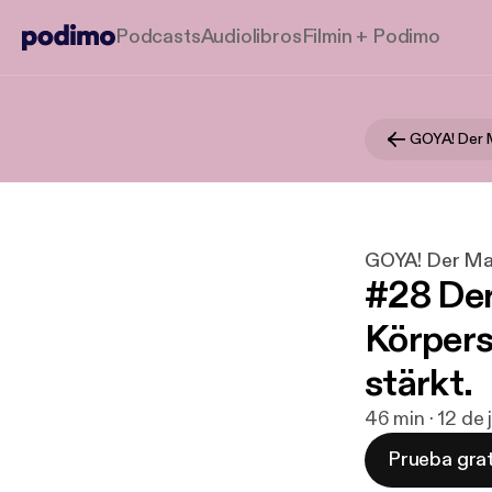
Podcasts
Audiolibros
Filmin + Podimo
GOYA! Der M
GOYA! Der Mar
#28 Der
Körpers
stärkt.
46 min · 12 de
Prueba grat