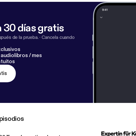
 30 días gratis
pués de la prueba.
·
Cancela cuando
clusivos
audiolibros / mes
tuitos
tis
pisodios