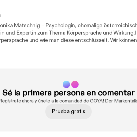
n
onika Matschnig – Psychologin, ehemalige österreichisch
rin und Expertin zum Thema Körpersprache und Wirkung.I
rpersprache und wie man diese entschlüsselt. Wir könn
nonverbalen Kommunikation lesen. Diese umfasst alle be
ignale des Körpers, die Aufschluss über den Gefühlszus
onika gibt uns hierzu Tipps an die Hand und wir
 offline wie online auf? Welche
n erfolgreiche Personal Brands wie Bill Clinton, Angela
Wie sehe ich, was andere gerade denken und fühlen? Über diese und
Sé la primera persona en comentar
nde Aspekte unserer Körpersprache sprechen wir mit der
onika Matschnig.
¡Regístrate ahora y únete a la comunidad de GOYA! Der Markentalk.
Prueba gratis