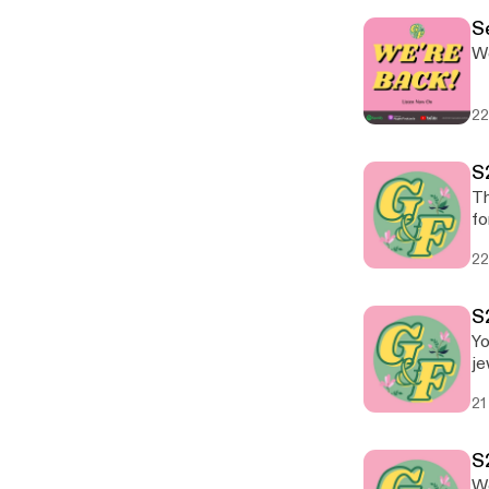
Se
We
22
S
Th
for
22
S
Yo
je
21
S
We