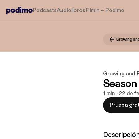
Podcasts
Audiolibros
Filmin + Podimo
Growing and
Growing and F
Season 3
1 min · 22 de 
Prueba grat
Descripció