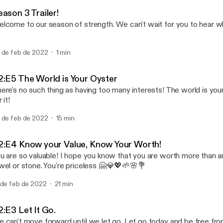
Growing and Flourishing
ason 3 Trailer!
lcome to our season of strength. We can't wait for you to hear wha
 de feb de 2022
1 min
2:E5 The World is Your Oyster
ere's no such thing as having too many interests! The world is you
 it!
 de feb de 2022
15 min
2:E4 Know your Value, Know Your Worth!
u are so valuable! I hope you know that you are worth more than a
wel or stone. You're priceless 🤗💎💖🌱🌸💐
 de feb de 2022
21 min
2:E3 Let It Go.
 can't move forward until we let go. Let go today and be free fro