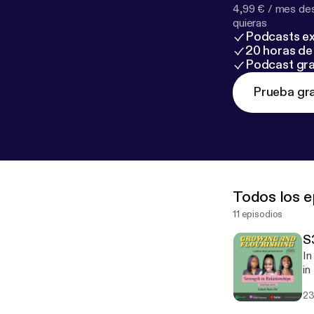
4,99 € / mes des
quieras
Podcasts ex
20 horas de 
Podcast gra
Prueba gra
Todos los e
11 episodios
S
In
in
23