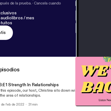
pués de la prueba.
·
Cancela cuando
clusivos
audiolibros / mes
tuitos
tis
pisodios
3:E1 Strength In Relationships
 this episode, our host, Christina sits down with her best friends t
 the area of relationships.
 de feb de 2022
31 min
Season 3 Trailer!