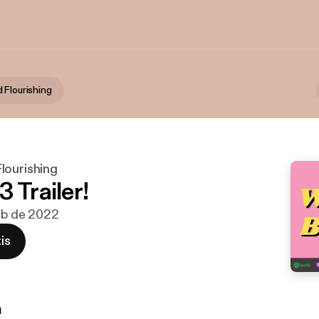
 Flourishing
lourishing
 Trailer!
feb de 2022
is
n