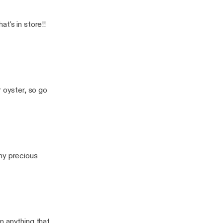
t's in store!!
r oyster, so go
ny precious
m anything that