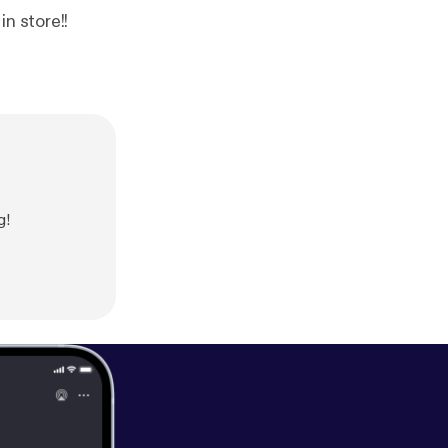
n store!!
g!