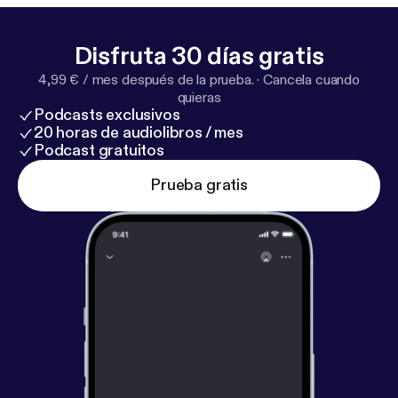
————————————————————————————
Y no olvides suscribirte y valorar nuestro podcast
Disfruta 30 días gratis
⭐️⭐️⭐️⭐️⭐️
4,99 € / mes después de la prueba.
·
Cancela cuando
————————————————————————————
quieras
--- Send in a voice message:
https://podcasters.spo
Podcasts exclusivos
tify.com/pod/show/hablemos-de-contenido/messa
20 horas de audiolibros / mes
ge
Podcast gratuitos
Prueba gratis