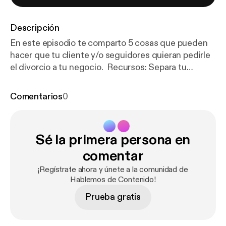
Descripción
En este episodio te comparto 5 cosas que pueden
hacer que tu cliente y/o seguidores quieran pedirle
el divorcio a tu negocio. Recursos: Separa tu
Consulta: [
https://www.likeapropr.com/landing-pila
res-de-contenido
]Aquí [
https://www.likeapropr.co
Comentarios
0
m/booking-calendar/consulta-1?referral=service_lis
t_widget
] Blog Mencionado en el Podcast: Aquí [
htt
ps://www.likeapropr.com/post/c
ómo-vender-a-
Sé la primera persona en
través-de-tu-contenido-con-el-método-80-20]
Para mas información puedes accesar estos
comentar
enlaces: 🌐 Pagina Web
¡Regístrate ahora y únete a la comunidad de
[
https://www.likeapropr.com/
] 🚀 Servicios [
https://
Hablemos de Contenido!
www.likeapropr.com/servicios
] ¡Síguenos! ➡️
Prueba gratis
Instagram: @likeapropr [
https://www.instagram.co
m/likeapropr/
] ➡️ Facebook: Like A Pro PR [
https://w
ww.facebook.com/likeapropr
]