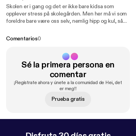
Skolen er i gang og det er ikke bare kidsa som
opplever stress på skolegården. Men her må vi som
foreldre bare være oss selv, nemlig hipp og kul, så
får nok vi også nye venner. Ellers har vi det travelt
med å forberede hjemmet og interiøret til
Comentarios
0
høstsesongen og byr på tips og ønskelister. Du vet,
sånne viktige ting. --------------------------------------
-- Hosted on Acast. See acast.com/privacy [
https://
Sé la primera persona en
acast.com/privacy
] for more information.
comentar
¡Regístrate ahora y únete a la comunidad de Hei, det
er meg!!
Prueba gratis
Disfruta 30 días gratis