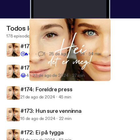
Todos los episodios
178 episodios
#176: Dette skjer
😢
🔥
60
1
28 de ago de 2024
54 min
#175: Rumpa i sokkene
😂
4
23 de ago de 2024
27 min
#174: Foreldre press
Hei, det er meg!
#174: Foreldre press
21 de ago de 2024
45 min
#173: Hun sure venninna
16 de ago de 2024
22 min
#172: Ei på tygga