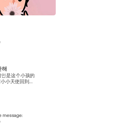
e
大宝宝被养父母虐待至死/정인아미안해
的太太
e
안해
e
e