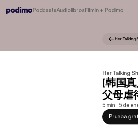
Podcasts
Audiolibros
Filmin + Podimo
Her Talki
Her Talkin
[韩国真
父母虐
5 min · 5 de e
Prueba grat