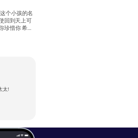
podcasters.spo
的太太!