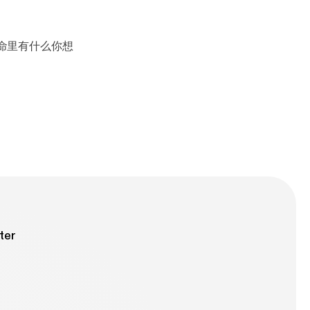
e
ter