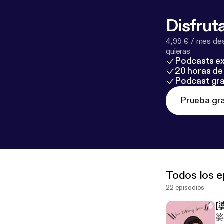
Disfruta
4,99 € / mes des
quieras
Podcasts ex
20 horas de 
Podcast gra
Prueba gra
Todos los e
22 episodios
[
婆媳