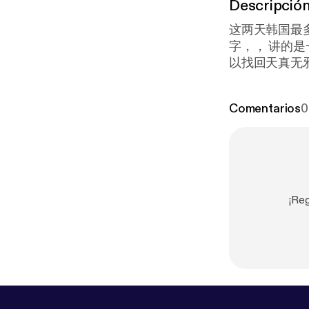
Descripció
这两天韩国最多人在社交媒
字，， 讲的是一个16个月的小孩被养父养母虐待至死的事件 希望小小天使回到天上可
以找回天真无邪的笑容， 不在活在害怕恐惧中。 
tify.com/pod/
Comentarios
0
¡Re