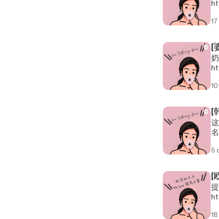
ht
17
[
奶奶vs外婆
ht
10
[
这
名字，， 讲的是一
上可
5 
你 希望你将来会遇见很爱很爱你的父母。 --- Send in a voice
ht
[
提着
ht
18