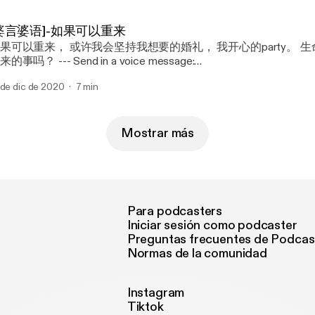
婆言婆语]-如果可以重来
来， 或许我会坚持我想要的婚礼， 我开心的party。 生命里有什么你想
？ --- Send in a voice message:
tps://podcasters.spotify.com/pod/show/hertalkingshow/messag
 de dic de 2020
7 min
Mostrar más
Para podcasters
Iniciar sesión como podcaster
Preguntas frecuentes de Podcas
Normas de la comunidad
Instagram
Tiktok