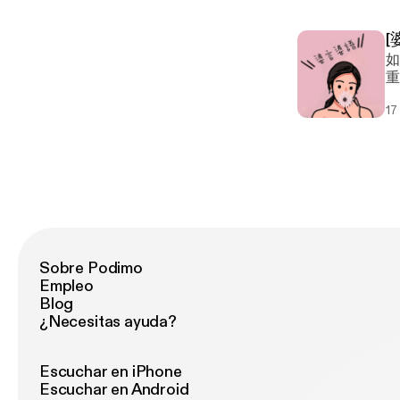
[
如果可以重
重来的事吗
ht
17
Sobre Podimo
Empleo
Blog
¿Necesitas ayuda?
Escuchar en iPhone
Escuchar en Android