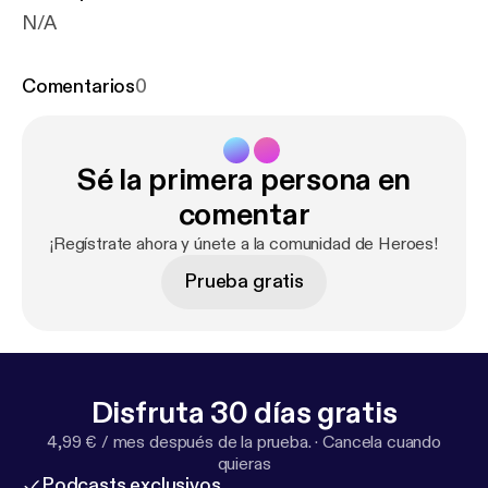
N/A
Comentarios
0
Sé la primera persona en
comentar
¡Regístrate ahora y únete a la comunidad de Heroes!
Prueba gratis
Disfruta 30 días gratis
4,99 € / mes después de la prueba.
·
Cancela cuando
quieras
Podcasts exclusivos