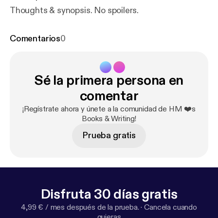
Thoughts & synopsis. No spoilers.
Comentarios
0
Sé la primera persona en
comentar
¡Regístrate ahora y únete a la comunidad de HM ❤️s
Books & Writing!
Prueba gratis
Disfruta 30 días gratis
4,99 € / mes después de la prueba.
·
Cancela cuando
quieras