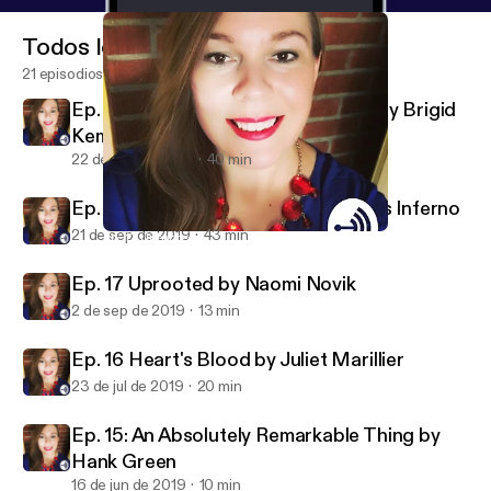
Todos los episodios
21 episodios
Ep. 19 A Curse So Dark and Lonely by Brigid
Kemmerer
22 de sep de 2019
40 min
Ep. 18 The Hating Game vs. Gabriel’s Inferno
21 de sep de 2019
43 min
Ep. 17 Uprooted by Naomi Novik
HM ❤️s Books & Writing
Ep. 17 Uprooted by Naomi Novik
2 de sep de 2019
13 min
Ep. 16 Heart's Blood by Juliet Marillier
23 de jul de 2019
20 min
Ep. 15: An Absolutely Remarkable Thing by
Hank Green
16 de jun de 2019
10 min