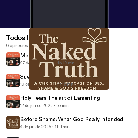
Todos los episodios
6 episodios
Marriage What's Tea!
27 de jun de 2025
1 h 18 min
Saved and Struggling
19 de jun de 2025
1 h 15 min
Before Shame: What God Really Intended
THE NAKED TRUTH W/ Hannah Rochelle
Holy Tears The art of Lamenting
12 de jun de 2025
55 min
Before Shame: What God Really Intended
4 de jun de 2025
1 h 1 min