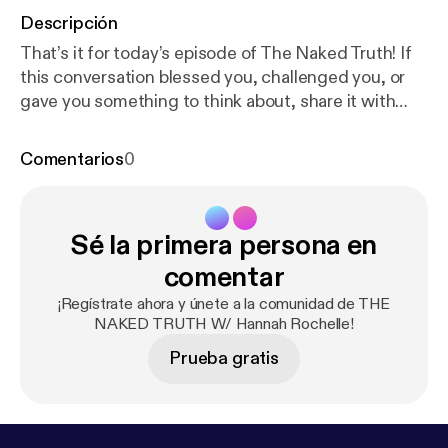
Descripción
That’s it for today’s episode of The Naked Truth! If
this conversation blessed you, challenged you, or
gave you something to think about, share it with
someone who needs it. And if you haven’t already,
hit subscribe so you never miss a moment of truth
Comentarios
0
and transformation. You can also connect with me
on Instagram at [your handle]. Until next time, stay
free, stay honest, and keep seeking The Naked
Sé la primera persona en
Truth.” Support the show
[
https://cash.app/
$HOLYHOTBOYS]
comentar
¡Regístrate ahora y únete a la comunidad de THE
NAKED TRUTH W/ Hannah Rochelle!
Prueba gratis