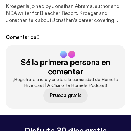
Kroeger is joined by Jonathan Abrams, author and
NBA writer for Bleacher Report. Kroeger and
Jonathan talk about Jonathan’s career covering
sports, starting at an early age and the differences
between covering other sports outside of the NBA
Comentarios
0
Sé la primera persona en
comentar
¡Regístrate ahora y únete a la comunidad de Hornets
Hive Cast | A Charlotte Hornets Podcast!
Prueba gratis
Disfruta 30 días gratis