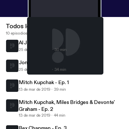
Todos los episodios
10 episodios
Al Jefferson - Ep. 39
25 de mar de 2019
30 min
Jonathan Abrams - Ep. 38
25 de mar de 2019
34 min
Jonathan Abrams - Ep. 38
Hornets Hive Cast | A Charlotte Hornets Podcast
Mitch Kupchak - Ep. 1
13 de mar de 2019
39 min
Mitch Kupchak, Miles Bridges & Devonte'
Graham - Ep. 2
13 de mar de 2019
44 min
Rex Chapman - Ep. 3