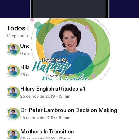
Todos los episodios
74 episodios
Understanding Your Own Spirituality
6 de ago de 2020
28 min
Hilary discovering feelings
25 de nov de 2019
16 min
Hilary discovering feelings
How To Be Happy With Dr. Wendy
Hilary English attitudes #1
25 de nov de 2019
19 min
Dr. Peter Lambrou on Decision Making
25 de nov de 2019
16 min
Mothers In Transition